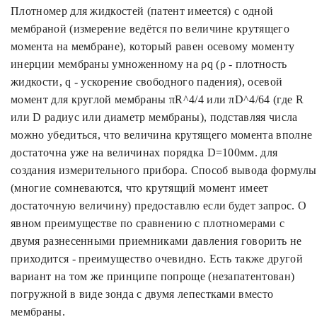
Плотномер для жидкостей (патент имеется) с одной
мембраной (измерение ведётся по величине крутящего
момента на мембране), который равен осевому моменту
инерции мембраны умноженному на ρq (ρ - плотность
жидкости, q - ускорение свободного падения), осевой
момент для круглой мембраны πR^4/4 или πD^4/64 (где R
или D радиус или диаметр мембраны), подставляя числа
можно убедиться, что величина крутящего момента вполне
достаточна уже на величинах порядка D=100мм. для
создания измерительного прибора. Способ вывода формулы
(многие сомневаются, что крутящий момент имеет
достаточную величину) предоставлю если будет запрос. О
явном преимуществе по сравнению с плотномерами с
двумя разнесенными приемниками давления говорить не
приходится - преимущество очевидно. Есть также другой
вариант на том же принципе попроще (незапатентован)
погружной в виде зонда с двумя лепестками вместо
мембраны.